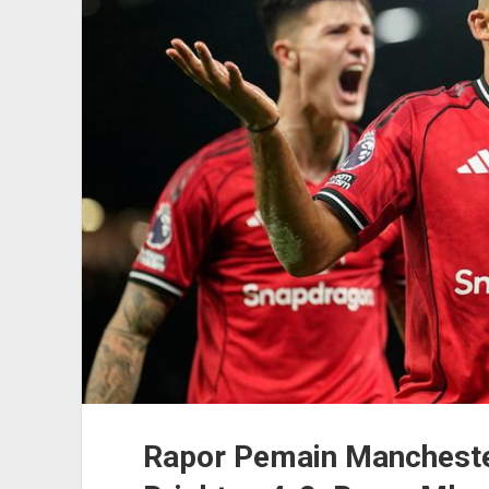
Kalahkan
Real
Madrid
di
El
Clasico
Rapor Pemain Mancheste