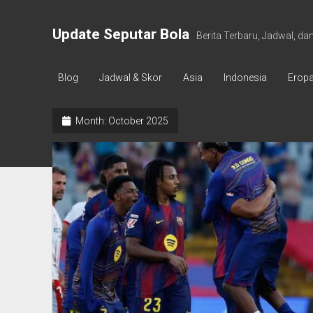
Update Seputar Bola
Berita Terbaru, Jadwal, da
Blog
Jadwal & Skor
Asia
Indonesia
Erop
Month:
October 2025